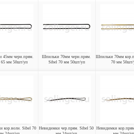
м алюм.цветной
Зажим метал.малый Sibel
Зажим метал.малы
l 105 мм 6шт/уп
45 мм 20шт/уп
45 мм 20шт/
люминиевый Sibel
Зажим металлический Sibel
Зажим металлическ
цветные (3 шт/уп)
45 мм (20 шт/уп)
45 мм (20 шт/уп)
0833
9342133
9342233
Арт.:
Арт.:
казать
заказать
заказать
 45мм черн.прям. 
Шпильки 70мм черн.прям. 
Шпильки 70мм кор.пр
l 65 мм 50шт/уп
Sibel 70 мм 50шт/уп
70 мм 50шт/
ильки 45мм
Шпильки 70мм
Шпильки 70мм ко
рям. Sibel 65 мм
черн.прям. Sibel 70 мм
Sibel 70 мм 50
50шт/уп
50шт/уп
Шпильки прямые Si
 прямые Sibel 65
Шпильки прямые Sibel 70
мм, коричневые (5
ые (50 шт/уп)
мм, черные (50 шт/уп)
5050-
9370050-
9370050-
Арт.:
Арт.:
02
15
казать
заказать
заказать
 кор.волн. Sibel 70 
Невидимки чер.прям. Sibel 50 
Невидимки кор.прям.
мм 24шт/уп.
мм 24шт/уп.
мм 24шт/уп