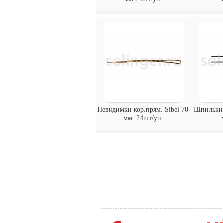
Невидимки чер.волн.
Невид
Sibel 70 мм 24шт/уп.
Sibel
Невидимки волнистые
Невидим
Sibel 70 мм, черные (24 шт/
Sibel 70
уп)
(24 шт/у
9400070-
940
Арт.:
Арт.:
02
15
заказать
за
Невидимки кор.прям. Sibel 70 
Шпильки ч
мм. 24шт/уп.
Невидимки кор.прям.
Шпильки
Sibel 70 мм. 24шт/уп.
45
Невидимки прямые Sibel 70
Шпильки
мм, коричневые (24 шт/уп)
45 мм, ч
9400170-
944
Арт.:
Арт.:
15
02