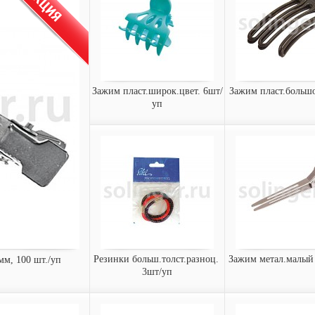
Зажим пласт.широк.цвет. 6шт/
Зажим пласт.больш
уп
Зажим пласт.широк.цвет.
Зажим пласт.б
6шт/уп
3шт/уп
Зажим пластиковый Sibel,
Зажим пластиковый
разные цвета (6 шт/уп)
150 мм (3 шт/уп)
9321373
9322032
Арт.:
Арт.:
заказать
заказать
Резинки больш.толст.разноц. 
Зажим метал.малый
мм, 100 шт./уп
3шт/уп
мм, 100 шт./уп
Резинки
Зажим метал.