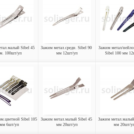
больш.толст.разноц. 3шт/
100шт/уп
, 45 мм...
уп
Зажим металлическ
Резинки для волос Sibel 45
45 мм (100 шт/уп)
мм (3 шт/уп)
9330333
9340137
Арт.:
Арт.:
заказать
заказать
тал.малый Sibel 45 
Зажим метал.средн. Sibel 90 
Зажим метал/нейлон
м. 100шт/уп
мм 12шт/уп
Sibel 100 мм 12
етал.малый Sibel
Зажим метал.средн. Sibel
Зажим метал/н
мм. 100шт/уп
90 мм 12шт/уп
цветн. Sibel 100 
уп
таллический Sibel
Зажим металлический Sibel
00 шт/уп)
90 мм (12 шт/уп)
Зажим металл/нейл
100 мм, разные цве
шт/у...
0537
9340632
9340733
Арт.:
Арт.:
казать
заказать
заказать
м.цветной Sibel 105 
Зажим метал.малый Sibel 45 
Зажим метал.малый 
мм 6шт/уп
мм 20шт/уп
мм 20шт/у