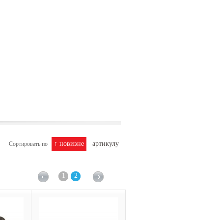
↑ новизне
артикулу
Сортировать по
1
2