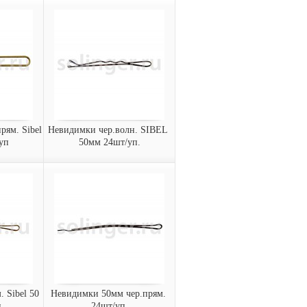
й Sibel
Зажим для волос
уп
металлический Sibel 45
мм. 20 шт/уп
ий Sibel
Зажим металлический Sibel
45 мм (20 шт/уп)
9342333
Арт.:
заказать
ям. Sibel 
Невидимки чер.волн. SIBEL 
уп
50мм 24шт/уп.
р.прям.
Невидимки чер.волн.
шт/уп
SIBEL 50мм 24шт/уп.
bel 70
Невидимки прямые SIBEL
0 шт/уп)
50 мм 24 шт. в упаковке,
черные
9400050-
Арт.:
02
заказать
 Sibel 50 
Невидимки 50мм чер.прям. 
.
24шт/уп.