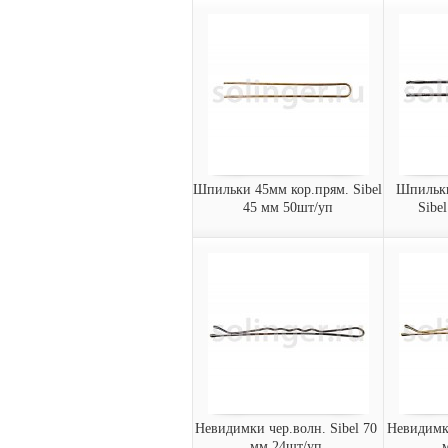
Зажим метал/нейлон Sibel
Зажи
100 мм черный 12шт/уп
Sibe
Зажим металл/нейлон Sibel
Зажим а
100 мм, черные (12 шт/уп)
105 мм, 
9340733-
Арт.:
934
Арт.:
02
заказать
за
Шпильки 45мм кор.прям. Sibel 
Шпильки
45 мм 50шт/уп
Sibe
Шпильки 45мм кор.прям.
Шп
Sibel 45 мм 50шт/уп
черн.п
Шпильки прямые Sibel 45
мм, коричневые (50 шт/уп)
Шпильки
мм, черн
9345050-
936
Арт.:
Арт.:
15
02
заказать
за
Невидимки чер.волн. Sibel 70 
Невидимки
мм 24шт/уп.