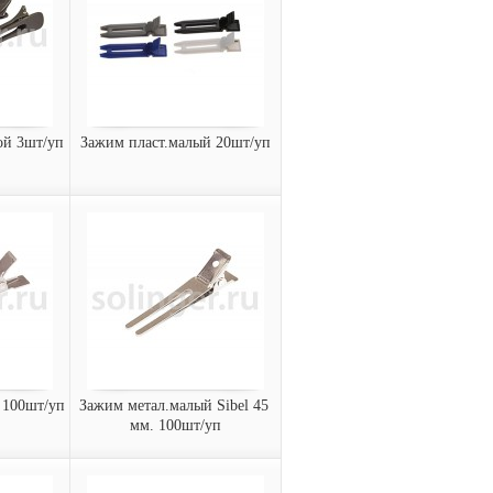
ой 3шт/уп
Зажим пласт.малый 20шт/уп
ольшой
Зажим пласт.малый 20шт/
уп
 Sibel,
Зажим пластиковый Sibel,
60 мм, разные цвета (20
шт/уп)
9322133
Арт.:
заказать
 100шт/уп
Зажим метал.малый Sibel 45 
мм. 100шт/уп
малый
Зажим метал.малый Sibel