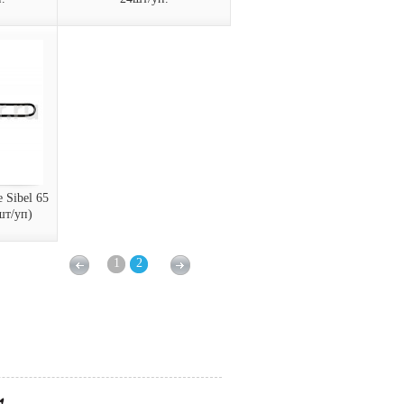
.прям.
Невидимки 50мм
т/уп.
чер.прям. 24шт/уп.
Sibel 50
Невидимки прямые Sibel 70
4 шт/уп)
мм, черные (24 шт/уп)
9400170-02
Арт.:
заказать
Sibel 65 
шт/уп)
1
2
ые Sibel
0 шт/уп)
 Sibel
шт/уп)