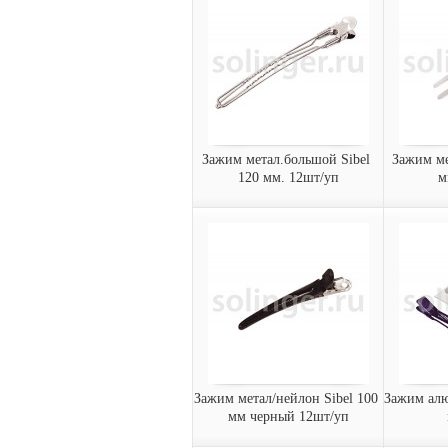
Зажим для волос металлический Hairway
Зажим метал.большой Sibel 
Зажим ме
120 мм. 12шт/уп
м
Зажим метал.большой
Зажим м
Sibel 120 мм. 12шт/уп
45 
Зажим металлический Sibel
Зажим ме
42065
120 мм (12 шт/уп)
45 мм (1
Арт.:
9340432
934
Арт.:
Арт.:
заказать
заказать
за
Зажим метал/нейлон Sibel 100 
Зажим алю
мм черный 12шт/уп