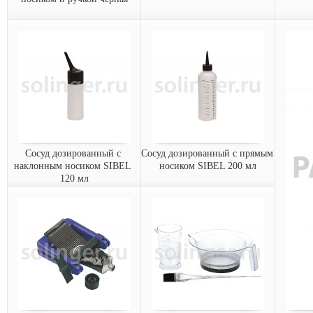
Чаша для краски SIBEL с
Стакан мерный SIBEL
Расп
носиком и ручкой черная
200мл
Чаша для краски
Стакан мерный Sibel (200
Распыл
пластиковая с носиком и
мл)
объ...
ручкой Sibel, ч...
0089541-
Арт.:
0090021
Арт.:
02
заказать
заказать
Сосуд дозированный с 
Сосуд дозированный с прямым 
наклонным носиком SIBEL 
носиком SIBEL 200 мл
120 мл
Сосуд дозированный с
Сосуд дозированный с
наклонным носиком
прямым носиком SIBEL
SIBEL 120 мл
200 мл
1
Сосуд дозировочный с
Сосуд дозировочный с
Арт.:
наклонным носиком Sibel
прямым носиком Sibel (200
(120 мл)
мл)
0090131
0090231
Арт.:
Арт.:
з