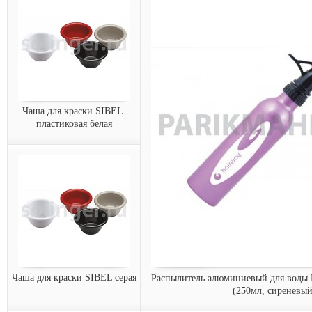
воды черный (японская
воды черный (японская
технология) 280 мл
технология) 300 мл
Распыл
Распылитель оснащен
Распылитель оснащен
обеспеч
японской помпой, которая
японской помпой, которая
обеспечива...
обеспечива...
15020
15022
Арт.:
Арт.:
заказать
заказать
Чаша для краски SIBEL 
пластиковая белая
Чаша для краски SIBEL
пластиковая белая
Чаша для краски
1
пластиковая Sibel, белая (11
Арт.:
см)
0089431-
Арт.:
01
з
заказать
Чаша для краски SIBEL серая
Распылитель алюминиевый для воды H
(250мл, сиреневый