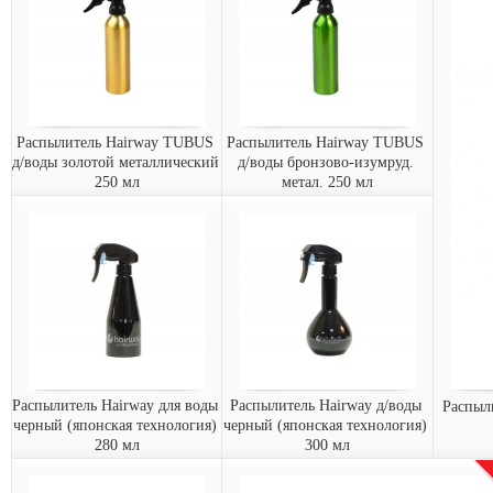
Распылитель Hairway TUBUS 
Распылитель Hairway TUBUS 
д/воды золотой металлический 
д/воды бронзово-изумруд. 
250 мл
метал. 250 мл
Распылитель Hairway
Распылитель Hairway
TUBUS д/воды золотой
TUBUS д/воды бронзово-
металлический 250 мл
изумруд. метал. 250 мл
Распылитель Hairway
Распылитель HW TUBUS д/
TUBUS д/воды золотой
воды бронзово-изумруд.
металлический ...
метал...
15083-
15083-
Арт.:
Арт.:
33
15
заказать
заказать
Распылитель Hairway для воды 
Распылитель Hairway д/воды 
Распыли
черный (японская технология) 
черный (японская технология) 
280 мл
300 мл
Распылитель Hairway для
Распылитель Hairway д/
Ра