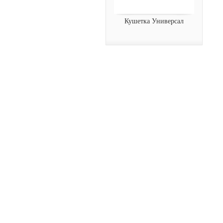
Кушетка Универсал
Кушетка Универсал
Кушетка "Универсал", цвет:
белый (110).
54262
Арт.:
Dongpin
заказать